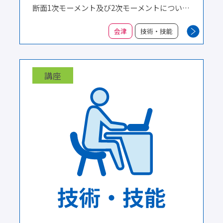
断面1次モーメント及び2次モーメントについて
実際に計算をしながら求めます。中学校や高校
での数学内容から、数理的解釈を説明します。
会津
技術・技能
応力、ひずみ等の物理的解釈と数理的解釈の整
理ができ、材料力学の基礎力を身に付けます。
講座