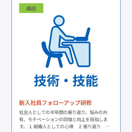
礎 ４．観光商品分析②（観光地） ５．サー
講座
ビス・マーケティングの基礎 ６．観光商品分
析③（ホスピタリティ産業）
新入社員フォローアップ研修
社会人としての半年間の振り返り、悩みの共
有、モチベーションの回復と向上を目指しま
す。 １ 組織人としての心得 ２ 振り返り ３