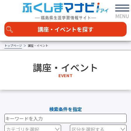
講座・イベントを探す
トップページ
講座・イベント
カテゴリを選択する
講座・イベント
福島の学び
家庭・地域
社会・経済
自然・科学
EVENT
技術・技能
芸術・文化
健康・スポーツ
国際交流・語学
その他
区分
講座
イベント
検索条件を指定
エリアを選択する
カテゴリを選択
区分を選択する
日時を選択する