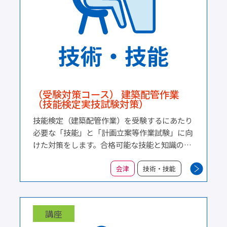
（受験対策コース） 建築配管作業
（技能検定実技試験対策）
技能検定（建築配管作業）を受験するにあたり
必要な「技能」と「計画立案等作業試験」に向
けた対策をします。合格可能な技能と知識の習
得を目指し、試験前に練習が確保できるよう早
めに設定しました。 １ 原寸図作成 ２ 鋼管作
会津
技術・技能
成 ３ 塩化ビニル管作成 ４ 銅管作成 ５ 課
題作成 ６ 材料拾い
講座