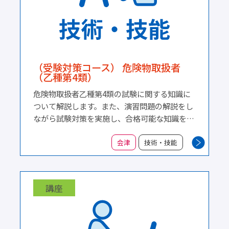
（受験対策コース） 危険物取扱者
（乙種第4類）
危険物取扱者乙種第4類の試験に関する知識に
ついて解説します。また、演習問題の解説をし
ながら試験対策を実施し、合格可能な知識を習
得します。 １物理学と化学の基礎知識 ２ 危
険物の性質並びにその火災予防及び消化の方
会津
技術・技能
法 ３ 危険物に関する法令
講座