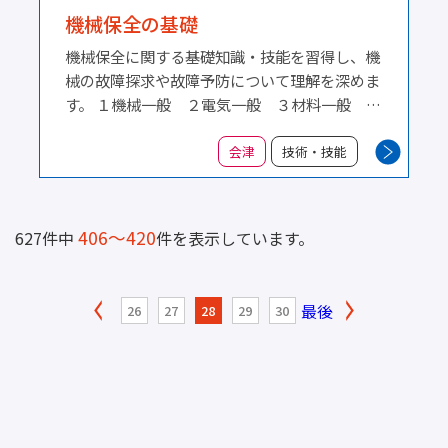
機械保全の基礎
機械保全に関する基礎知識・技能を習得し、機
械の故障探求や故障予防について理解を深めま
す。 １機械一般 ２電気一般 ３材料一般 ４
故障探求 5 機械保全法 6 安全衛生
会津
技術・技能
406～420
627件中
件を表示しています。
最後
26
27
28
29
30