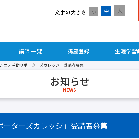
大
中
文字の大きさ
小
講師 一覧
講座登録
生涯学習
29 「シニア活動サポーターズカレッジ」受講者募集
お知らせ
NEWS
活動サポーターズカレッジ」受講者募集