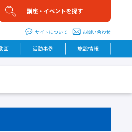
講座・イベントを探す
サイトについて
お問い合わせ
カテゴリを選択する
動画
活動事例
施設情報
福島の学び
家庭・地域
社会・経済
自然・科学
技術・技能
芸術・文化
健康・スポーツ
国際交流・語学
その他
区分
講座
イベント
エリアを選択する
日時を選択する