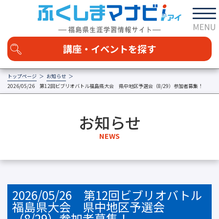
講座・イベントを探す
トップページ
お知らせ
2026/05/26 第12回ビブリオバトル福島県大会 県中地区予選会（8/29）参加者募集！
カテゴリを選択する
福島の学び
家庭・地域
お知らせ
社会・経済
自然・科学
技術・技能
芸術・文化
NEWS
健康・スポーツ
国際交流・語学
その他
区分
講座
イベント
エリアを選択する
2026/05/26 第12回ビブリオバトル
福島県大会 県中地区予選会
（8/29）参加者募集！
日時を選択する