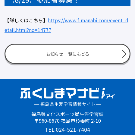
期限
【詳しくはこちら】
https://www.f-manabi.com/event_d
終了講座・終了イベントを非表示
etail.html?no=14777
お知らせ 一覧にもどる
福島県文化スポーツ局生涯学習課
〒960-8670 福島市杉妻町 2-10
TEL 024-521-7404