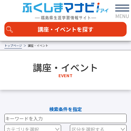
講座・イベントを探す
トップページ
講座・イベント
カテゴリを選択する
講座・イベント
福島の学び
家庭・地域
社会・経済
自然・科学
EVENT
技術・技能
芸術・文化
健康・スポーツ
国際交流・語学
その他
区分
講座
イベント
検索条件を指定
エリアを選択する
カテゴリを選択
区分を選択する
日時を選択する