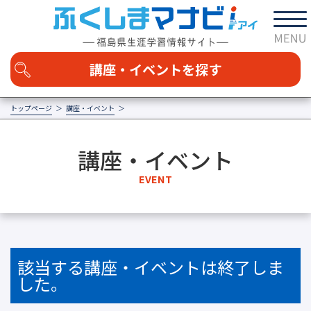
講座・イベントを探す
トップページ
講座・イベント
カテゴリを選択する
講座・イベント
福島の学び
家庭・地域
社会・経済
自然・科学
EVENT
技術・技能
芸術・文化
健康・スポーツ
国際交流・語学
その他
区分
講座
イベント
該当する講座・イベントは終了しま
エリアを選択する
した。
日時を選択する